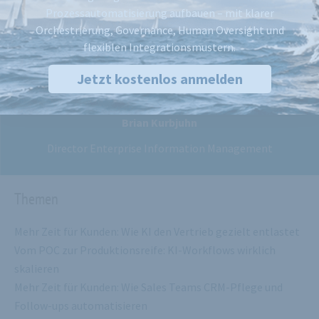
Prozessautomatisierung aufbauen – mit klarer
Orchestrierung, Governance, Human Oversight und
flexiblen Integrationsmustern.
Jetzt kostenlos anmelden
Brian Kurbjuhn
Director Enterprise Information Management
Themen
Mehr Zeit für Kunden: Wie KI den Vertrieb gezielt entlastet
Vom POC zur Produktionsreife: KI-Workflows wirklich
skalieren
Mehr Zeit für Kunden: Wie Sales Teams CRM-Pflege und
Follow-ups automatisieren