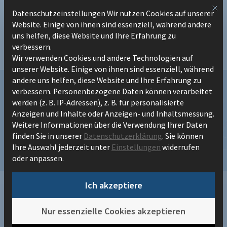
Zum
Mit 
Datenschutzeinstellungen Wir nutzen Cookies auf unserer
Datenschutzeinstellungen
Inhalt
Website. Einige von ihnen sind essenziell, während andere
springen
uns helfen, diese Website und Ihre Erfahrung zu
verbessern.
Wir verwenden Cookies und andere Technologien auf
unserer Website. Einige von ihnen sind essenziell, während
andere uns helfen, diese Website und Ihre Erfahrung zu
verbessern.
Personenbezogene Daten können verarbeitet
Prozess- und
werden (z. B. IP-Adressen), z. B. für personalisierte
Anzeigen und Inhalte oder Anzeigen- und Inhaltsmessung.
Dokumentenmanagement integriert
Weitere Informationen über die Verwendung Ihrer Daten
finden Sie in unserer
Datenschutzerklärung
.
Sie können
denken
Ihre Auswahl jederzeit unter
Einstellungen
widerrufen
oder anpassen.
Ich akzeptiere
/
Content Hub
Nur essenzielle Cookies akzeptieren
/
Prozess- und Dokumentenmanagement integriert