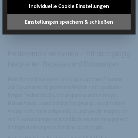
denken
Individuelle Cookie Einstellungen
Einstellungen speichern & schließen
Medienbrüche vermeiden – mit durchgängig
integrierten Prozessen und Dokumenten
Noch immer behandeln viele Organisationen Prozesse
und Dokumente als getrennte Welten – mit spürbaren
Folgen: Medienbrüche, Intransparenz und unnötiger
Mehraufwand. Unser Webinar hat gezeigt, warum dieser
Ansatz nicht mehr zeitgemäß ist und wie die Integration
von Prozessmanagement und Dokumentenmanagement
die Digitalisierung entscheidend voranbringt.
Anhand konkreter Beispiele aus der öffentlichen