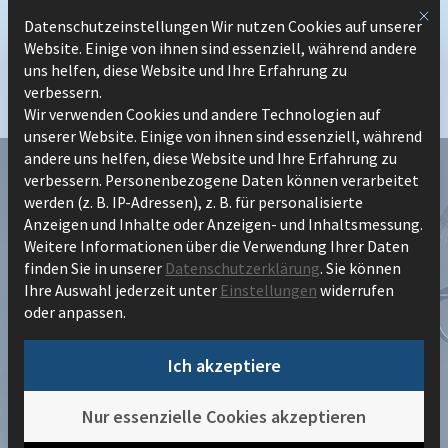
Zum
Mit 
Datenschutzeinstellungen Wir nutzen Cookies auf unserer
Datenschutzeinstellungen
Inhalt
Website. Einige von ihnen sind essenziell, während andere
springen
uns helfen, diese Website und Ihre Erfahrung zu
verbessern.
Wir verwenden Cookies und andere Technologien auf
unserer Website. Einige von ihnen sind essenziell, während
andere uns helfen, diese Website und Ihre Erfahrung zu
verbessern.
Personenbezogene Daten können verarbeitet
werden (z. B. IP-Adressen), z. B. für personalisierte
Anzeigen und Inhalte oder Anzeigen- und Inhaltsmessung.
Termine und Aktuelles
Weitere Informationen über die Verwendung Ihrer Daten
finden Sie in unserer
Datenschutzerklärung
.
Sie können
Hochkarätige Webinare und Events rund um
Ihre Auswahl jederzeit unter
Einstellungen
widerrufen
oder anpassen.
Prozessautomatisierung & Digitalisierung,
digitale Produkte und ECM Modernisierung.
Ich akzeptiere
In Deutschland, Österreich und der Schweiz.
Nur essenzielle Cookies akzeptieren