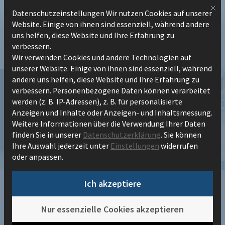
Zum
Mit 
Datenschutzeinstellungen Wir nutzen Cookies auf unserer
Datenschutzeinstellungen
Inhalt
Website. Einige von ihnen sind essenziell, während andere
springen
uns helfen, diese Website und Ihre Erfahrung zu
verbessern.
Wir verwenden Cookies und andere Technologien auf
unserer Website. Einige von ihnen sind essenziell, während
andere uns helfen, diese Website und Ihre Erfahrung zu
verbessern.
Personenbezogene Daten können verarbeitet
werden (z. B. IP-Adressen), z. B. für personalisierte
Anzeigen und Inhalte oder Anzeigen- und Inhaltsmessung.
Weitere Informationen über die Verwendung Ihrer Daten
Prozess- und Dokumentenmanagement
finden Sie in unserer
Datenschutzerklärung
.
Sie können
Ihre Auswahl jederzeit unter
Einstellungen
widerrufen
integriert denken
oder anpassen.
Ich akzeptiere
26.06.2025
Nur essenzielle Cookies akzeptieren
Dieses Event ist leider schon vorbei.