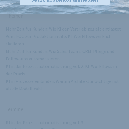
Themen
Mehr Zeit für Kunden: Wie KI den Vertrieb gezielt entlastet
Vom POC zur Produktionsreife: KI-Workflows wirklich
skalieren
Mehr Zeit für Kunden: Wie Sales Teams CRM-Pflege und
Follow-ups automatisieren
KI in der Prozessautomatisierung Vol. 2: KI-Workflows in
der Praxis
KI in Prozesse einbinden: Warum Architektur wichtiger ist
als die Modellwahl
Termine
KI in der Prozessautomatisierung Vol. 3: