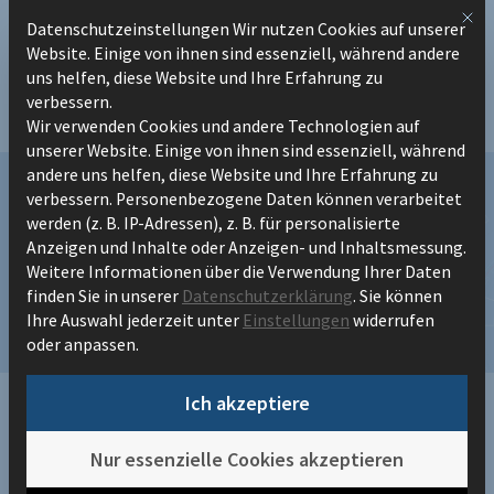
Zum
Mit 
Datenschutzeinstellungen Wir nutzen Cookies auf unserer
Datenschutzeinstellungen
Inhalt
Website. Einige von ihnen sind essenziell, während andere
springen
uns helfen, diese Website und Ihre Erfahrung zu
verbessern.
Wir verwenden Cookies und andere Technologien auf
unserer Website. Einige von ihnen sind essenziell, während
andere uns helfen, diese Website und Ihre Erfahrung zu
Hyland’s Intelligent Document
verbessern.
Personenbezogene Daten können verarbeitet
werden (z. B. IP-Adressen), z. B. für personalisierte
Processing: Efficient document
Anzeigen und Inhalte oder Anzeigen- und Inhaltsmessung.
Weitere Informationen über die Verwendung Ihrer Daten
processing and a solid foundation for
finden Sie in unserer
Datenschutzerklärung
.
Sie können
Ihre Auswahl jederzeit unter
Einstellungen
widerrufen
AI-driven automation
oder anpassen.
Ich akzeptiere
/
Content Hub
Nur essenzielle Cookies akzeptieren
/
Hyland’s Intelligent Document Processing: Efficient