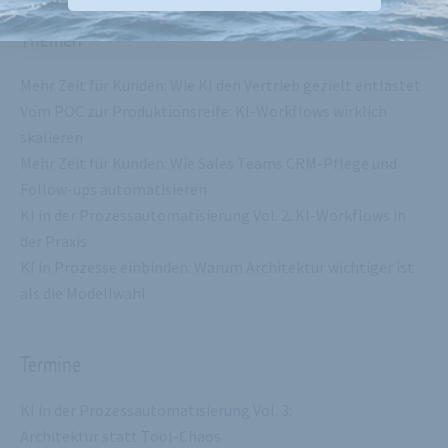
Themen
Mehr Zeit für Kunden: Wie KI den Vertrieb gezielt entlastet
Vom POC zur Produktionsreife: KI-Workflows wirklich
skalieren
Mehr Zeit für Kunden: Wie Sales Teams CRM-Pflege und
Follow-ups automatisieren
KI in der Prozessautomatisierung Vol. 2: KI-Workflows in
der Praxis
KI in Prozesse einbinden: Warum Architektur wichtiger ist
als die Modellwahl
Termine
KI in der Prozessautomatisierung Vol. 3:
Architektur statt Tool-Chaos