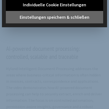
document processing and a solid foundation for AI-driven
Individuelle Cookie Einstellungen
automation
Einstellungen speichern & schließen
AI-powered document processing:
controlled, scalable and traceable
Hyland Intelligent Document Processing addresses the
areas where business-critical information is often hidden:
in invoices, contracts, correspondence and applications.
The video demonstrates how AI-powered document
processing can help to securely extract, enrich and deliver
information. The focus is on controlled automation,
permission-aware insights, governance and a robust