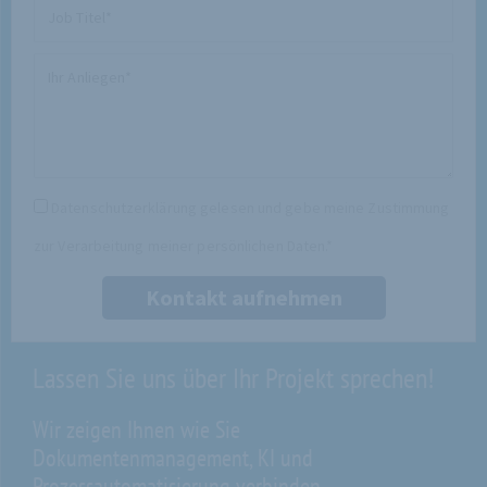
Mail
Job
Titel
Ihr
Anliegen
Datenschutz
Datenschutzerklärung gelesen und gebe meine Zustimmung
zur Verarbeitung meiner persönlichen Daten.*
Kontakt aufnehmen
Lassen Sie uns über Ihr Projekt sprechen!
Wir zeigen Ihnen wie Sie
Dokumentenmanagement, KI und
Prozessautomatisierung verbinden.