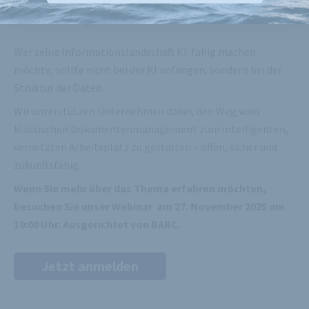
schaffen, bevor Sie KI einsetzen
Wer seine Informationslandschaft KI-fähig machen
möchte, sollte nicht bei der KI anfangen, sondern bei der
Struktur der Daten.
Wir unterstützen Unternehmen dabei, den Weg vom
klassischen Dokumentenmanagement zum intelligenten,
vernetzten Arbeitsplatz zu gestalten – offen, sicher und
zukunftsfähig.
Wenn Sie mehr über das Thema erfahren möchten,
besuchen Sie unser Webinar am 27. November 2025 um
10:00 Uhr. Ausgerichtet von BARC.
Jetzt anmelden