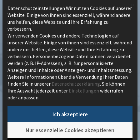
Zum
Mit 
Datenschutzeinstellungen Wir nutzen Cookies auf unserer
Datenschutzeinstellungen
Inhalt
Website. Einige von ihnen sind essenziell, während andere
springen
uns helfen, diese Website und Ihre Erfahrung zu
verbessern.
Wir verwenden Cookies und andere Technologien auf
unserer Website. Einige von ihnen sind essenziell, während
andere uns helfen, diese Website und Ihre Erfahrung zu
verbessern.
Personenbezogene Daten können verarbeitet
werden (z. B. IP-Adressen), z. B. für personalisierte
Vom Informationschaos zum
Anzeigen und Inhalte oder Anzeigen- und Inhaltsmessung.
Weitere Informationen über die Verwendung Ihrer Daten
intelligenten Arbeitsplatz
finden Sie in unserer
Datenschutzerklärung
.
Sie können
Ihre Auswahl jederzeit unter
Einstellungen
widerrufen
oder anpassen.
Ich akzeptiere
/
Content Hub
Nur essenzielle Cookies akzeptieren
/
Vom Informationschaos zum intelligenten Arbeitsplatz