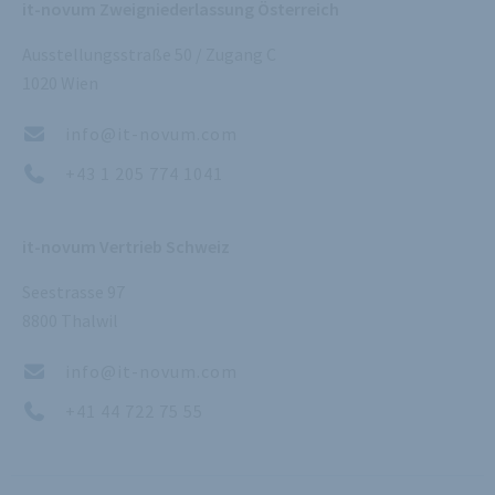
it-novum Zweigniederlassung Österreich
Ausstellungsstraße 50 / Zugang C
1020 Wien
info@it-novum.com
+43 1 205 774 1041
it-novum Vertrieb Schweiz
Seestrasse 97
8800 Thalwil
info@it-novum.com
+41 44 722 75 55