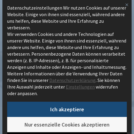
Zum
Mit 
Datenschutzeinstellungen Wir nutzen Cookies auf unserer
Datenschutzeinstellungen
Inhalt
Website. Einige von ihnen sind essenziell, während andere
springen
uns helfen, diese Website und Ihre Erfahrung zu
verbessern.
Wir verwenden Cookies und andere Technologien auf
unserer Website. Einige von ihnen sind essenziell, während
andere uns helfen, diese Website und Ihre Erfahrung zu
verbessern.
Personenbezogene Daten können verarbeitet
werden (z. B. IP-Adressen), z. B. für personalisierte
Input Management optimiert die
Anzeigen und Inhalte oder Anzeigen- und Inhaltsmessung.
Weitere Informationen über die Verwendung Ihrer Daten
Dokumentenverarbeitung
finden Sie in unserer
Datenschutzerklärung
.
Sie können
Ihre Auswahl jederzeit unter
Einstellungen
widerrufen
oder anpassen.
Ich akzeptiere
/
Content Hub
Nur essenzielle Cookies akzeptieren
/
Input Management optimiert die
Dokumentenverarbeitung