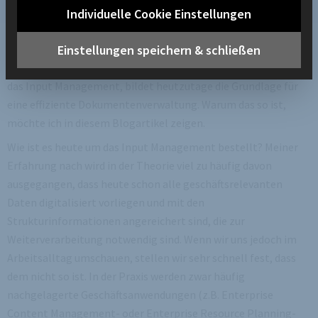
Individuelle Cookie Einstellungen
Einstellungen speichern & schließen
Die digitale Erfassung von geschäftsrelevanten Daten, kurzum
das Input Management, bildet heutzutage die Grundlage für
eine effiziente Dokumentenverwaltung. Warum das so ist,
möchte ich in diesem Blogartikel zeigen.
Wie ist es heute um das Input Management bestellt? Meiner
Erfahrung nach wird in der Theorie viel zu häufig davon
ausgegangen, dass heute schon alle geschäftsrelevanten
Daten digitalisiert vorliegen und mit den
Strukturinformationen angereichert sind, die zur
Weiterverarbeitung notwendig sind. Wenn wir uns jedoch im
Arbeitsalltag umschauen, stellen wir sehr schnell fest, dass
dem nicht so ist.
In der Praxis werden zwar häufig
nachgelagerte Geschäftsanwendungen (z.B. Enterprise
Content Management- oder Enterprise Resource Planning-