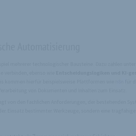
ische Automatisierung
iel mehrerer technologischer Bausteine. Dazu zählen unt
me verbinden, ebenso wie
Entscheidungslogiken und KI-g
is kommen hierfür beispielsweise Plattformen wie
n8n
für d
e Verarbeitung von Dokumenten und Inhalten zum Einsatz.
ängt von den fachlichen Anforderungen, der bestehenden Sy
er Einsatz bestimmter Werkzeuge, sondern eine tragfähige A