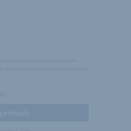
arre Abläufe auszuführen, bewerten
 Auf dieser Basis wird entschieden, wie
atz.
gentisch
ontext & Ziele