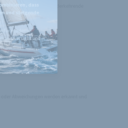
kombinieren, dass
ers für standardisierte, wiederkehrende
nen und steigende
ur für moderne
uman Oversight und
en oder Abweichungen werden erkannt und