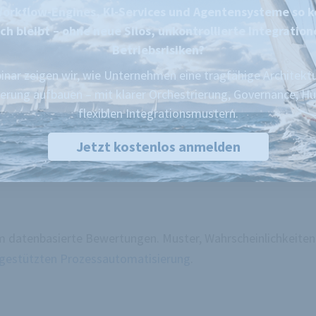
Workflow-Engines, KI-Services und Agentensysteme so 
Regeln und linearen Prozessmodellen. Sie eignet sich besond
ch bleibt – ohne neue Silos, unkontrollierte Integratio
Betriebsrisiken?
inar zeigen wir, wie Unternehmen eine tragfähige Architekt
erung aufbauen – mit klarer Orchestrierung, Governance, H
flexiblen Integrationsmustern.
Jetzt kostenlos anmelden
um datenbasierte Bewertungen. Muster, Wahrscheinlichkeit
-gestützten Prozessautomatisierung
.