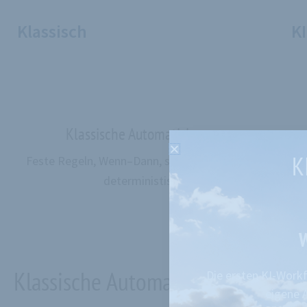
Klassisch
KI
Klassische Automatisierung
K
Feste Regeln, Wenn–Dann, stabil, transparent,
deterministisch
W
Klassische Automatisierung
Die ersten KI-Work
eigene 