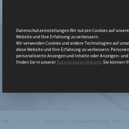
Zum
Inhalt
DOK
springen
Datenschutzeinstellungen Wir nutzen Cookies auf unserer 
Datenschutzeinstellungen
Website und Ihre Erfahrung zu verbessern.
Wir verwenden Cookies und andere Technologien auf unsere
diese Website und Ihre Erfahrung zu verbessern.
Personenb
Agentische Automat
personalisierte Anzeigen und Inhalte oder Anzeigen- un
finden Sie in unserer
Datenschutzerklärung
.
Sie können I
kontextgesteuerten
/
Content Hub
/
Agentische Automatisierung: Von re