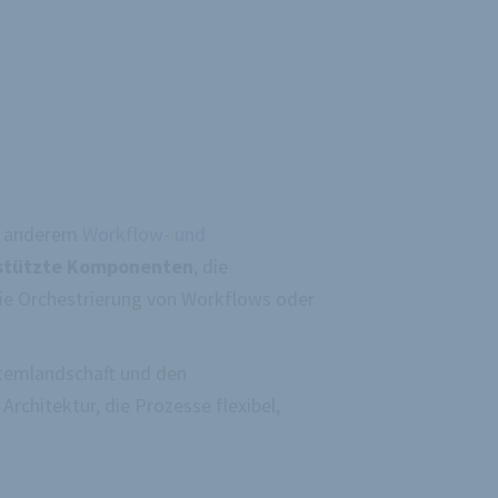
er anderem
Workflow- und
estützte Komponenten
, die
ie Orchestrierung von Workflows oder
stemlandschaft und den
rchitektur, die Prozesse flexibel,