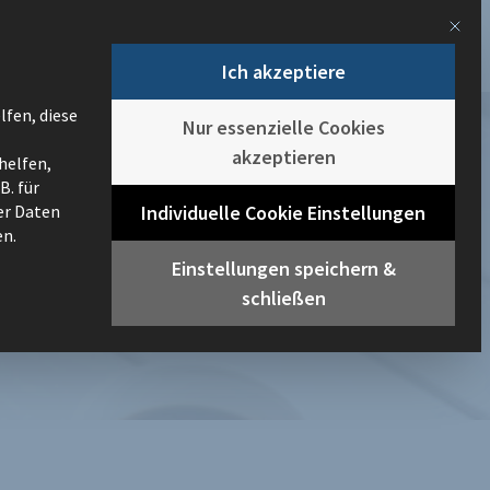
Mit d
+49 661 103 434
+43 1 205 774 1041
info@it-novum.com
Ich akzeptiere
HNOLOGIEN
UNSER ANGEBOT
CONTENT HUB
TERMINE
lfen, diese
Nur essenzielle Cookies
akzeptieren
helfen,
B. für
ten Abläufen zu
Individuelle Cookie Einstellungen
er Daten
en.
Einstellungen speichern &
schließen