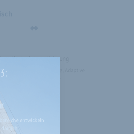
isch
Agentische Automatisierung
3:
, Optionen, Zielorientierung, Adaptive
Steuerung in Leitplanken
hr
bereiche entwickeln
 danach: