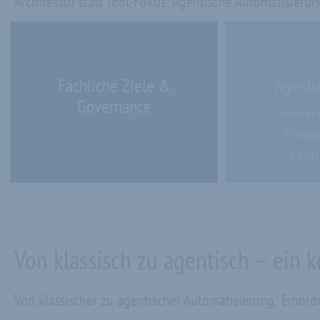
Architektur statt Tool-Fokus: Agentische Automatisieru
Fachliche Ziele &
Agenti
Governance
Kontext
Entsch
Kontr
Von klassisch zu agentisch – ein k
Von klassischer zu agentischer Automatisierung: Einordn