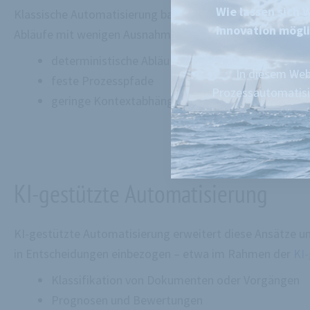
Wie lassen sich 
Klassische Automatisierung basiert auf klar definierten 
Innovation mögli
Abläufe mit wenigen Ausnahmen:
deterministische Abläufe
In diesem Web
feste Prozesspfade
Prozessautomatisi
geringe Kontextabhängigkeit
KI-gestützte Automatisierung
KI-gestützte Automatisierung erweitert diese Ansätze 
in Entscheidungen einbezogen – etwa im Rahmen der
KI
Klassifikation von Dokumenten oder Vorgängen
Prognosen und Bewertungen