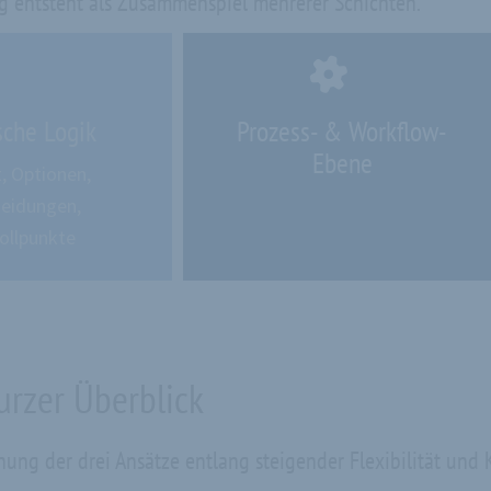
ng entsteht als Zusammenspiel mehrerer Schichten.
sche Logik
Prozess- & Workflow-
Ebene
, Optionen,
eidungen,
ollpunkte
urzer Überblick
ung der drei Ansätze entlang steigender Flexibilität und 