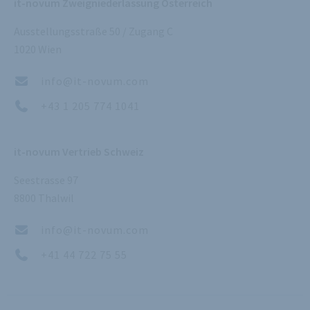
it-novum Zweigniederlassung Österreich
Ausstellungsstraße 50 / Zugang C
1020 Wien
info@it-novum.com
+43 1 205 774 1041
it-novum Vertrieb Schweiz
Seestrasse 97
8800 Thalwil
info@it-novum.com
+41 44 722 75 55