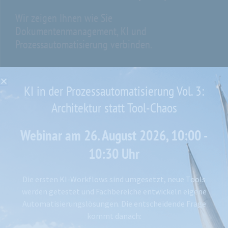
Wir zeigen Ihnen wie Sie
Dokumentenmanagement, KI und
Prozessautomatisierung verbinden.
KI in der Prozessautomatisierung Vol. 3:
Architektur statt Tool-Chaos
Webinar am 26. August 2026, 10:00 -
10:30 Uhr
Die ersten KI-Workflows sind umgesetzt, neue Tools
werden getestet und Fachbereiche entwickeln eigene
Automatisierungslösungen. Die entscheidende Frage
kommt danach: