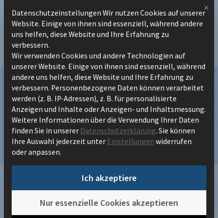
Zum
Mit 
Datenschutzeinstellungen Wir nutzen Cookies auf unserer
Datenschutzeinstellungen
Inhalt
Website. Einige von ihnen sind essenziell, während andere
springen
uns helfen, diese Website und Ihre Erfahrung zu
verbessern.
Wir verwenden Cookies und andere Technologien auf
unserer Website. Einige von ihnen sind essenziell, während
andere uns helfen, diese Website und Ihre Erfahrung zu
verbessern.
Personenbezogene Daten können verarbeitet
werden (z. B. IP-Adressen), z. B. für personalisierte
Anzeigen und Inhalte oder Anzeigen- und Inhaltsmessung.
Echtes Teamplay von BPM & SAP
Weitere Informationen über die Verwendung Ihrer Daten
finden Sie in unserer
Datenschutzerklärung
.
Sie können
Ihre Auswahl jederzeit unter
Einstellungen
widerrufen
oder anpassen.
Ich akzeptiere
/
Content Hub
/
Echtes Teamplay von BPM & SAP
Nur essenzielle Cookies akzeptieren