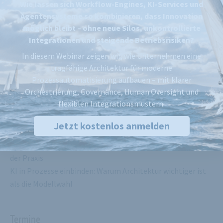
Wie lassen sich Workflow-Engines, KI-Services und
Brian Kurbjuhn
Agentensysteme so kombinieren, dass Innovation
Director Enterprise Information Management
möglich bleibt – ohne neue Silos, unkontrollierte
Integrationen und steigende Betriebsrisiken?
Themen
In diesem Webinar zeigen wir, wie Unternehmen eine
tragfähige Architektur für moderne
Prozessautomatisierung aufbauen – mit klarer
Mehr Zeit für Kunden: Wie KI den Vertrieb gezielt entlastet
Orchestrierung, Governance, Human Oversight und
Vom POC zur Produktionsreife: KI-Workflows wirklich
flexiblen Integrationsmustern.
skalieren
Mehr Zeit für Kunden: Wie Sales Teams CRM-Pflege und
Jetzt kostenlos anmelden
Follow-ups automatisieren
KI in der Prozessautomatisierung Vol. 2: KI-Workflows in
der Praxis
KI in Prozesse einbinden: Warum Architektur wichtiger ist
als die Modellwahl
Termine